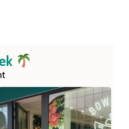
oek
nt