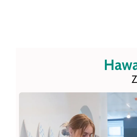
Hawaï
Z