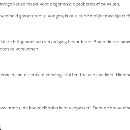
standige keuze maakt voor degenen die proberen
af te vallen
.
elheid granen toe te voegen, kunt u een heerlijke maaltijd creë
omdat ze het gevoel van verzadiging bevorderen. Bovendien is
rauw
acken te voorkomen.
enheid aan essentiële voedingsstoffen toe aan uw dieet. Hierdoor
waarmee u de hoeveelheden kunt aanpassen. Door de hoeveelheid 
l