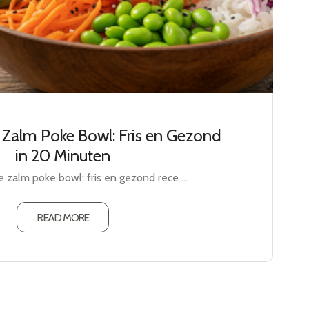
5 
 Zalm Poke Bowl: Fris en Gezond
in 20 Minuten
 zalm poke bowl: fris en gezond rece ...
READ MORE