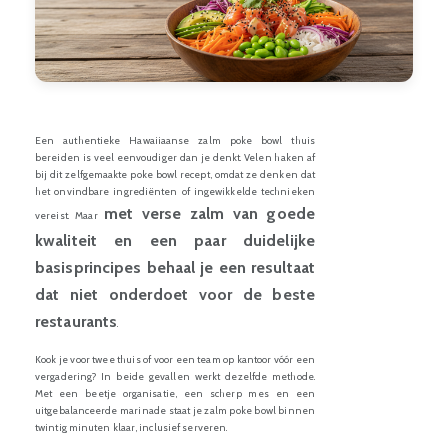
Een authentieke Hawaiiaanse zalm poke bowl thuis
bereiden is veel eenvoudiger dan je denkt. Velen haken af
bij dit zelfgemaakte poke bowl recept, omdat ze denken dat
het onvindbare ingrediënten of ingewikkelde technieken
met verse zalm van goede
vereist. Maar
kwaliteit en een paar duidelijke
basisprincipes behaal je een resultaat
dat niet onderdoet voor de beste
restaurants
.
Kook je voor twee thuis of voor een team op kantoor vóór een
vergadering? In beide gevallen werkt dezelfde methode.
Met een beetje organisatie, een scherp mes en een
uitgebalanceerde marinade staat je zalm poke bowl binnen
twintig minuten klaar, inclusief serveren.