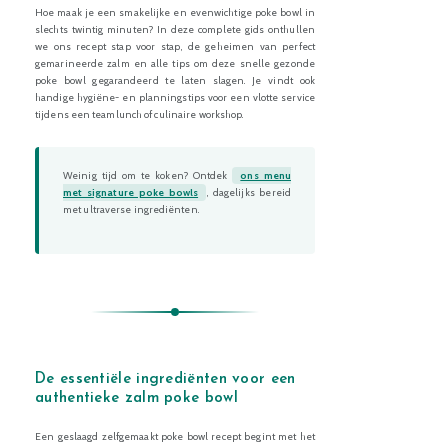
Hoe maak je een smakelijke en evenwichtige poke bowl in
slechts twintig minuten? In deze complete gids onthullen
we ons recept stap voor stap, de geheimen van perfect
gemarineerde zalm en alle tips om deze snelle gezonde
poke bowl gegarandeerd te laten slagen. Je vindt ook
handige hygiëne- en planningstips voor een vlotte service
tijdens een teamlunch of culinaire workshop.
Weinig tijd om te koken? Ontdek
ons menu
met signature poke bowls
, dagelijks bereid
met ultraverse ingrediënten.
De essentiële ingrediënten voor een
authentieke zalm poke bowl
Een geslaagd zelfgemaakt poke bowl recept begint met het