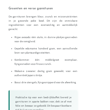
Groenten en verse garnituren
De garnituren brengen kleur, crunch en micronutriënten
in je gezonde poke bowl. Dit zijn de onmisbare
ingrediënten voor een evenwichtig en aantrekkelijk
gerecht:
Rijpe avocado: één stuks, in dunne plakjes gesneden
voor de romigheid.
Gepelde edamame: honderd gram, een aanvullende
bron van plantaardige eiwitten.
Komkommer: één middelgroot exemplaar,
fijngesneden voor frisse crunch.
Wakame zeewier: dertig gram geweekt, voor een
authentiek Japans tintje.
Bosui: drie stengels, fijngesnipperd voor de afwerking.
Praktische tip voor een bedrijfsbuffet: bereid je
garnituren in aparte bakken voor, dek ze af met
folie en bewaar ze gekoeld. Dit bespaart kostbare
tijd bij het samenstellen.