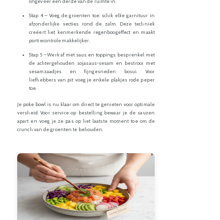
ongeveer een derde van de ruimte in.
Stap 4 – Voeg de groenten toe: schik elke garnituur in
afzonderlijke secties rond de zalm. Deze techniek
creëert het kenmerkende regenboogeffect en maakt
portiecontrole makkelijker.
Stap 5 – Werk af met saus en toppings: besprenkel met
de achtergehouden sojasaus-sesam en bestrooi met
sesamzaadjes en fijngesneden bosui. Voor
liefhebbers van pit voeg je enkele plakjes rode peper
toe.
Je poke bowl is nu klaar om direct te genieten voor optimale
versheid. Voor service op bestelling bewaar je de sauzen
apart en voeg je ze pas op het laatste moment toe om de
crunch van de groenten te behouden.