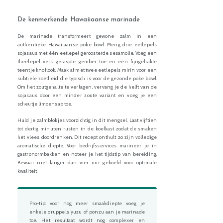
De kenmerkende Hawaiiaanse marinade
De marinade transformeert gewone zalm in een
authentieke Hawaiiaanse poke bowl. Meng drie eetlepels
sojasaus met één eetlepel geroosterde sesamolie. Voeg een
theelepel vers geraspte gember toe en een fijngehakte
teentje knoflook. Maak af met twee eetlepels mirin voor een
subtiele zoetheid die typisch is voor de gezonde poke bowl.
Om het zoutgehalte te verlagen, vervang je de helft van de
sojasaus door een minder zoute variant en voeg je een
scheutje limoensap toe.
Huld je zalmblokjes voorzichtig in dit mengsel. Laat vijftien
tot dertig minuten rusten in de koelkast zodat de smaken
het vlees doordrenken. Dit recept onthult zo zijn volledige
aromatische diepte. Voor bedrijfsservices marineer je in
gastronormbakken en noteer je het tijdstip van bereiding.
Bewaar niet langer dan vier uur gekoeld voor optimale
kwaliteit.
Pro-tip: voor nog meer smaakdiepte voeg je
enkele druppels yuzu of ponzu aan je marinade
toe. Het resultaat wordt nog complexer en