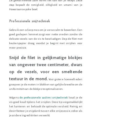
De gemarineerde zalm vormt het hart van je recept. Deze
stap bepaalt de romigheid, ziltigheid en umami van je
Hawaiiaanse poke bowl.
Professionele snijtechniek
Gebruik een scherp mes om je verse zalm te bewerken. Een
goed geslepen lemmet zorgt voor nette sneden zonder de
delicate vezels van de vis te beschadigen. Dep de filet met
keukenpapier droog voordat je begint met snijden voor
meer precisie.
Snijd de filet in gelijkmatige blokjes
van ongeveer twee centimeter, dwars
op de vezels, voor een smeltende
textuur in de mond.
Voor grotere hoeveelheden
groepeer je de moten in blokken van gelijke breedte om de
uniformiteit van de blokjes te optimaliseren.
Volgens
de professionele sashimi snijtechniek
houd je de
vis goed koud tijdens het snijden. Deze tip vergemakkelijkt
het hanteren en behoudt de optimale versheid. Reinig en
desinfecteer je snijplank tussen elke snijesessie, zeker als
je andere ingrediënten verwerkt.