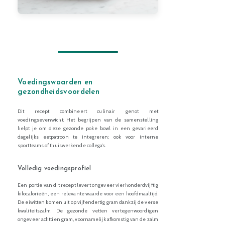
Voedingswaarden en
gezondheidsvoordelen
Dit recept combineert culinair genot met
voedingsevenwicht. Het begrijpen van de samenstelling
helpt je om deze gezonde poke bowl in een gevarieerd
dagelijks eetpatroon te integreren; ook voor interne
sportteams of thuiswerkende collega’s.
Volledig voedingsprofiel
Een portie van dit recept levert ongeveer vierhonderdvijftig
kilocalorieën, een relevante waarde voor een hoofdmaaltijd.
De eiwitten komen uit op vijfendertig gram dankzij de verse
kwaliteitszalm. De gezonde vetten vertegenwoordigen
ongeveer achttien gram, voornamelijk afkomstig van de zalm