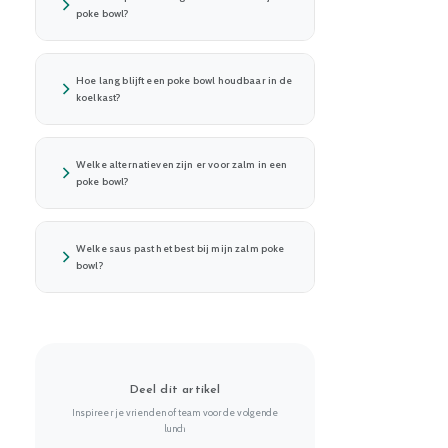
poke bowl?
Hoe lang blijft een poke bowl houdbaar in de
koelkast?
Welke alternatieven zijn er voor zalm in een
poke bowl?
Welke saus past het best bij mijn zalm poke
bowl?
Deel dit artikel
Inspireer je vrienden of team voor de volgende
lunch