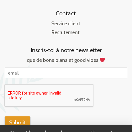
Contact
Service client
Recrutement
Inscris-toi à notre newsletter
que de bons plans et good vibes
E
m
a
i
l
Submit