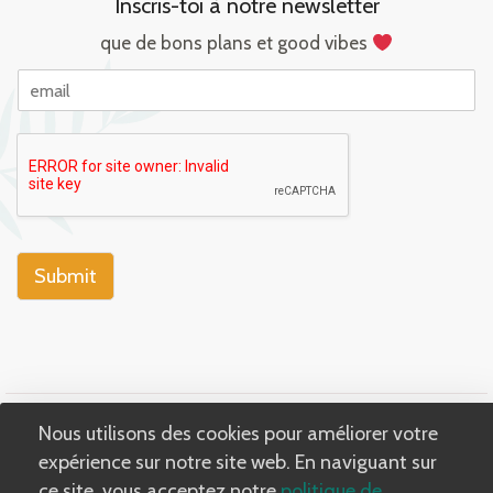
Inscris-toi à notre newsletter
que de bons plans et good vibes
E
m
a
i
l
Submit
All Rights Reserved
Nous utilisons des cookies pour améliorer votre
expérience sur notre site web. En naviguant sur
ce site, vous acceptez notre
politique de